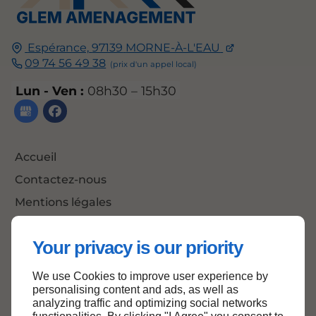
Espérance,
97139
MORNE-À-L'EAU
09 74 56 49 38
Lun - Ven :
08h30 – 15h30
Accueil
Contactez-nous
Mentions légales
Plan du site
Your privacy is our priority
We use Cookies to improve user experience by
Haut de page
personalising content and ads, as well as
analyzing traffic and optimizing social networks