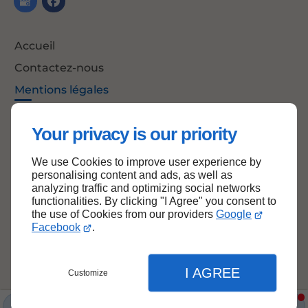
Accueil
Contactez-nous
Mentions légales
Plan du site
Your privacy is our priority
We use Cookies to improve user experience by
Haut de page
personalising content and ads, as well as
analyzing traffic and optimizing social networks
functionalities. By clicking "I Agree" you consent to
the use of Cookies from our providers
Google
Facebook
.
I AGREE
Customize
Boutique en ligne