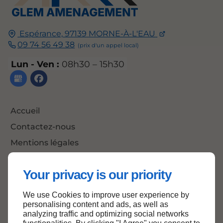
Espérance,
97139
MORNE-À-L'EAU
09 74 56 49 38
Lun - Ven :
08h30 – 15h30
Accueil
Contactez-nous
Mentions légales
Plan du site
Your privacy is our priority
We use Cookies to improve user experience by
Haut de page
personalising content and ads, as well as
analyzing traffic and optimizing social networks