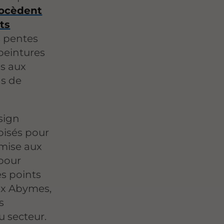
rocèdent
ts
s pentes
peintures
es aux
ns de
sign
boisés pour
 mise aux
 pour
es points
ux Abymes,
s
u secteur.