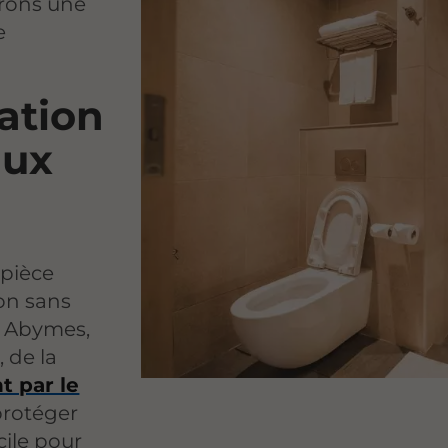
urons une
e
ation
aux
 pièce
on sans
ux Abymes,
 de la
t par le
rotéger
cile pour