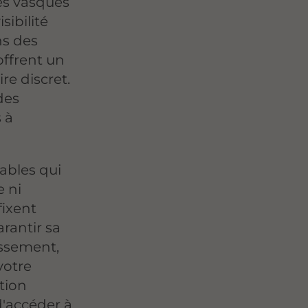
es vasques
sibilité
ns des
offrent un
e discret.
des
 à
ables qui
e ni
fixent
rantir sa
tissement,
votre
tion
'accéder à