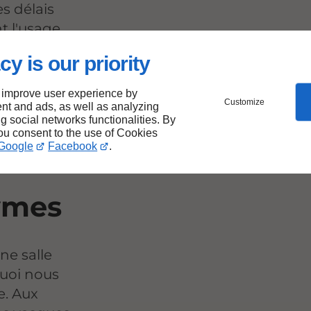
s délais
t l'usage
ction passe
cy is our priority
nitions.
 improve user experience by
Customize
nt and ads, as well as analyzing
ng social networks functionalities. By
you consent to the use of Cookies
Google
Facebook
.
ymes
ne salle
quoi nous
e. Aux