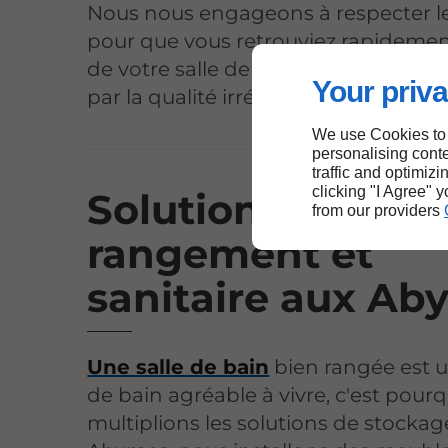
Nous nous engageons à respecter le
pour que vous retrouviez rapidemen
de votre salle de bain. Votre satisfa
Your priva
par la qualité irréprochable de nos fi
We use Cookies to
personalising conte
traffic and optimizi
clicking "I Agree" 
Solutions de
from our providers
rangement et
sanitaire aux Ab
Une salle de bain
bien rangée est u
de bain agréable à vivre, c'est pour
multiplions les solutions de stockag