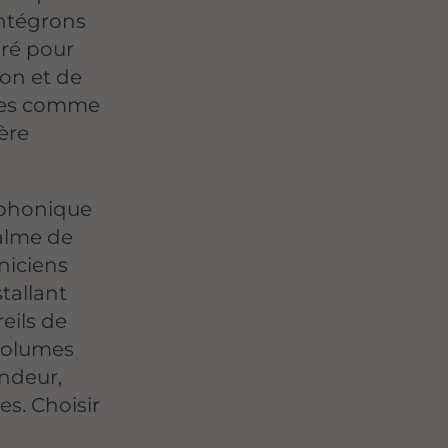
intégrons
gré pour
ion et de
ouces comme
ère
 phonique
calme de
niciens
stallant
eils de
 volumes
ndeur,
es. Choisir
e