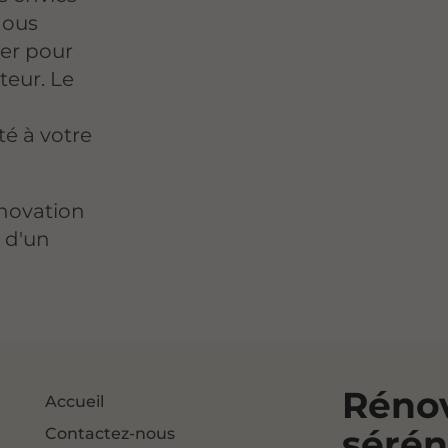
Nous
er pour
teur. Le
é à votre
énovation
z d'un
Rénov
Accueil
sérén
Contactez-nous