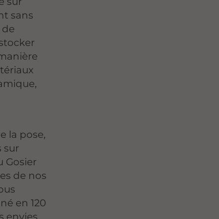
e sur
nt sans
n de
stocker
 manière
tériaux
ramique,
e la pose,
s sur
u Gosier
hes de nos
Nous
né en 120
s envies