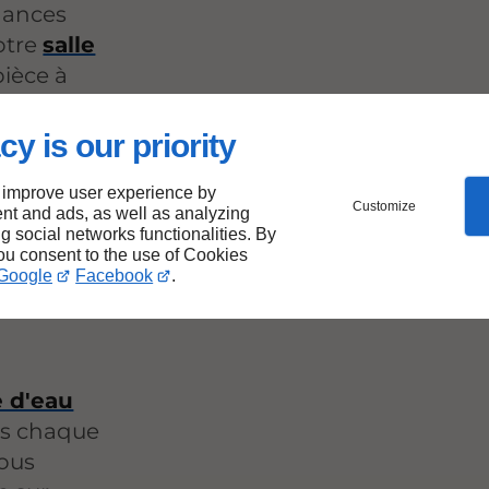
dances
otre
salle
pièce à
r.
cy is our priority
 improve user experience by
Customize
nt and ads, as well as analyzing
ng social networks functionalities. By
you consent to the use of Cookies
e
Google
Facebook
.
 d'eau
ns chaque
Nous