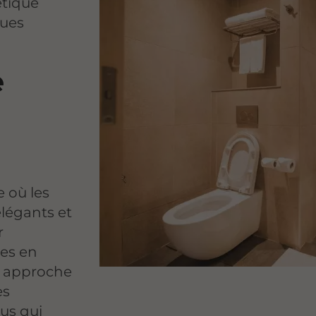
étique
ques
e
e où les
 élégants et
r
es en
e approche
es
us qui