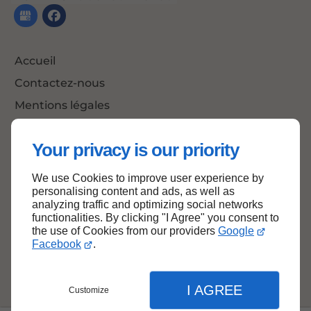
Accueil
Contactez-nous
Mentions légales
Plan du site
Your privacy is our priority
We use Cookies to improve user experience by
Haut de page
personalising content and ads, as well as
analyzing traffic and optimizing social networks
functionalities. By clicking "I Agree" you consent to
the use of Cookies from our providers
Google
Facebook
.
I AGREE
Customize