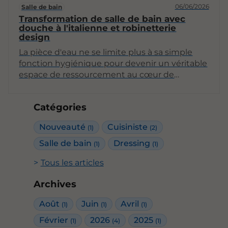
06/06/2026
Salle de bain
Transformation de salle de bain avec
douche à l'italienne et robinetterie
design
La pièce d'eau ne se limite plus à sa simple
fonction hygiénique pour devenir un véritable
espace de ressourcement au cœur de
l'habitat. La tendance actuelle privilégie les
lignes épurées et les accès sans obstacle pour
Catégories
créer une sensation de liberté et de volume.
Intégrer des équipements modernes permet
Nouveauté
Cuisiniste
(1)
(2)
non seulement d'améliorer le confort
quotidien, mais aussi d'apporter une élégance
Salle de bain
Dressing
(1)
(1)
intemporelle à la demeure. Une
Tous les articles
métamorphose réussie repose sur l'équilibre
entre des matériaux performants et une
Archives
esthétique soignée, garantissant ainsi une
expérience sensorielle renouvelée chaque
Août
Juin
Avril
(1)
(1)
(1)
jour.
Février
2026
2025
(1)
(4)
(1)