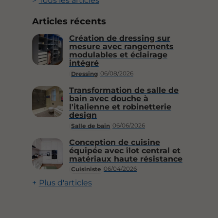
Tous les articles
Articles récents
Création de dressing sur
mesure avec rangements
modulables et éclairage
intégré
06/08/2026
Dressing
Transformation de salle de
bain avec douche à
l'italienne et robinetterie
design
06/06/2026
Salle de bain
Conception de cuisine
équipée avec îlot central et
matériaux haute résistance
06/04/2026
Cuisiniste
Plus d'articles