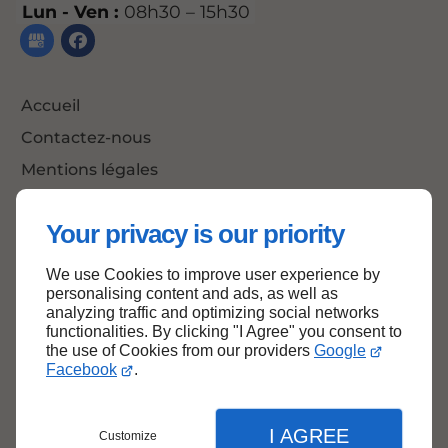
Lun - Ven :
08h30 – 15h30
Accueil
Contactez-nous
Mentions légales
Plan du site
Your privacy is our priority
We use Cookies to improve user experience by
Haut de page
personalising content and ads, as well as
analyzing traffic and optimizing social networks
functionalities. By clicking "I Agree" you consent to
the use of Cookies from our providers
Google
Facebook
.
I AGREE
Customize