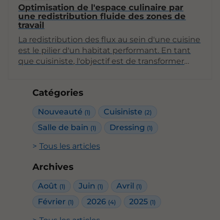
Optimisation de l'espace culinaire par
une redistribution fluide des zones de
travail
La redistribution des flux au sein d'une cuisine
est le pilier d'un habitat performant. En tant
que cuisiniste, l'objectif est de transformer
une pièce parfois cloisonnée ou mal
structurée en un centre névralgique où la
Catégories
préparation, le partage et la circulation
cohabitent sans heurts. En repensant
Nouveauté
Cuisiniste
(1)
(2)
l'emplacement des zones techniques selon le
principe du triangle d'activité, on libère du
Salle de bain
Dressing
(1)
(1)
volume et on apporte une clarté visuelle qui
Tous les articles
valorise l'ensemble du patrimoine immobilier.
Archives
Août
Juin
Avril
(1)
(1)
(1)
Février
2026
2025
(1)
(4)
(1)